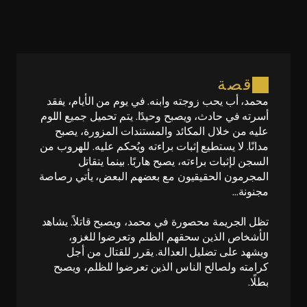
قصة
محمد، أب يحب زوجته وابنه. في يوم من الأيام، يفقد 
أسرته في حادث، ويصبح وحيدًا. يتم تحميل جميع اللوم 
عليه من خلال المكائد والمستندات المزورة، يصبح 
مدانًا. لا يستطيع إثبات براءته ويُحكم عليه. للهروب من 
السجن لإثبات براءته، يصبح هاربًا. بينما يتقاتل 
المجرمون الحقيقيون مع بعضهم البعض، يأتي رصاصة 
تظل الجريمة محصورة في محمد، ويصبح قاتلاً. يشاهد 
الأشخاص الذين سحقهم الظلم وتعرضوا للغزو، 
ويشهد على تضليل العدالة. يقرر للقتال من أجل 
كرامته ولصالح الناس الذين تعرضوا للظلم، ويصبح 
بطلًا.