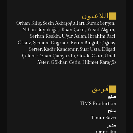
اللاعبون
Orhan Kılıç, Sezin Akbaşoğulları, Burak Sergen, 
Nihan Büyükağaç, Kaan Çakır, Yusuf Akgün, 
Serkan Keskin, Uğur Aslan, İbrahim Raci 
Öksüz, Şebnem Doğruer, Evren Bingöl, Çağdaş 
Serter, Kadir Kandemir, Suat Usta, Dilşad 
Çelebi, Cenan Çamyurdu, Gözde Okur, Ünal 
Yeter, Gökhan Çetin, Hikmet Karagöz.
فَرِيق
صنع
TIMS Production
منتج
Timur Savcı
مدير