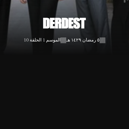
٥ رمضان ١٤٢٩ هـ
الموسم 1 الحلقة 10